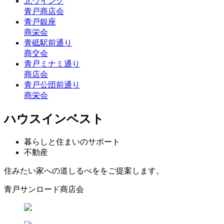
北ウイング
青戸商店会
青戸銀座
商栄会
青砥駅前通り
商交会
青戸ミナミ通り
商店会
青戸公団前通り
商栄会
ハウスインベスト
暮らしと住まいのサポート
不動産
住みたい家への道しるべををご提案します。
青戸サンロード商店会