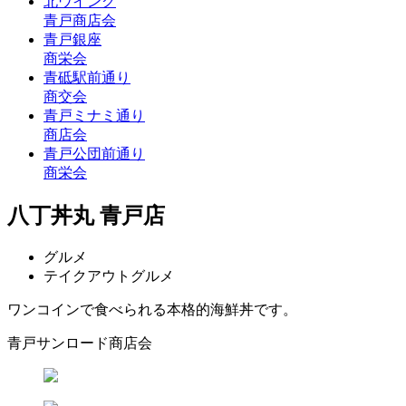
北ウイング
青戸商店会
青戸銀座
商栄会
青砥駅前通り
商交会
青戸ミナミ通り
商店会
青戸公団前通り
商栄会
八丁丼丸 青戸店
グルメ
テイクアウトグルメ
ワンコインで食べられる本格的海鮮丼です。
青戸サンロード商店会