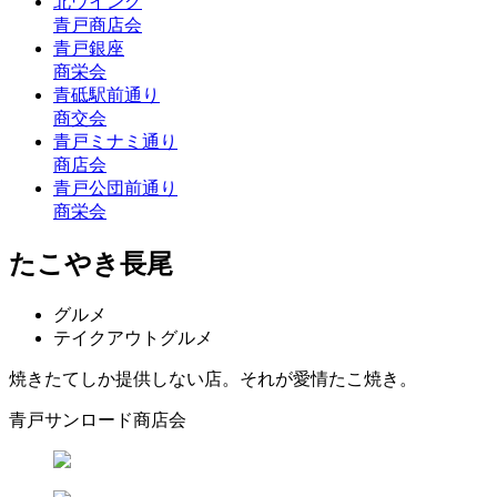
北ウイング
青戸商店会
青戸銀座
商栄会
青砥駅前通り
商交会
青戸ミナミ通り
商店会
青戸公団前通り
商栄会
たこやき長尾
グルメ
テイクアウトグルメ
焼きたてしか提供しない店。それが愛情たこ焼き。
青戸サンロード商店会