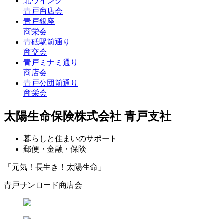
北ウイング
青戸商店会
青戸銀座
商栄会
青砥駅前通り
商交会
青戸ミナミ通り
商店会
青戸公団前通り
商栄会
太陽生命保険株式会社 青戸支社
暮らしと住まいのサポート
郵便・金融・保険
「元気！長生き！太陽生命」
青戸サンロード商店会