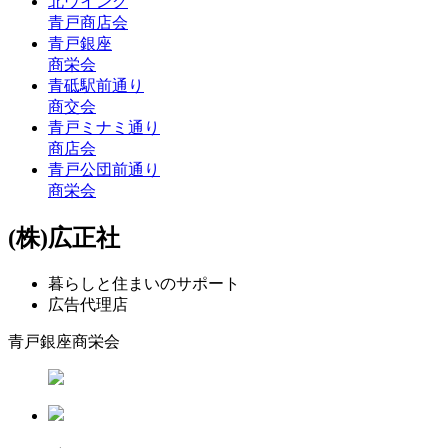
北ウイング
青戸商店会
青戸銀座
商栄会
青砥駅前通り
商交会
青戸ミナミ通り
商店会
青戸公団前通り
商栄会
(株)広正社
暮らしと住まいのサポート
広告代理店
青戸銀座商栄会