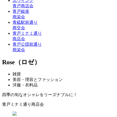
北ウイング
青戸商店会
青戸銀座
商栄会
青砥駅前通り
商交会
青戸ミナミ通り
商店会
青戸公団前通り
商栄会
Rose（ロゼ）
雑貨
美容・理容とファッション
洋服・衣料品
四季の旬なオシャレをリーズナブルに！
青戸ミナミ通り商店会