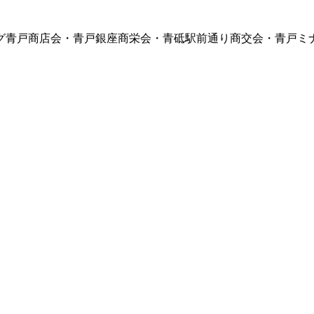
グ青戸商店会・青戸銀座商栄会・青砥駅前通り商交会・青戸ミ