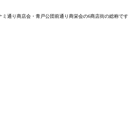
ナミ通り商店会・青戸公団前通り商栄会の6商店街の総称です