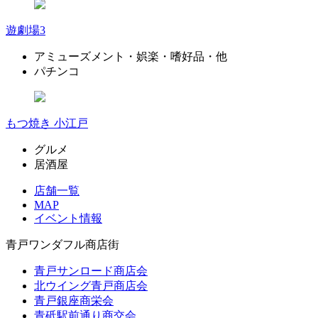
遊劇場3
アミューズメント・娯楽・嗜好品・他
パチンコ
もつ焼き 小江戸
グルメ
居酒屋
店舗一覧
MAP
イベント情報
青戸ワンダフル商店街
青戸サンロード商店会
北ウイング青戸商店会
青戸銀座商栄会
青砥駅前通り商交会