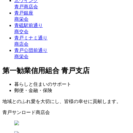
北ウイング
青戸商店会
青戸銀座
商栄会
青砥駅前通り
商交会
青戸ミナミ通り
商店会
青戸公団前通り
商栄会
第一勧業信用組合 青戸支店
暮らしと住まいのサポート
郵便・金融・保険
地域とのふれ愛を大切にし、皆様の幸せに貢献します。
青戸サンロード商店会