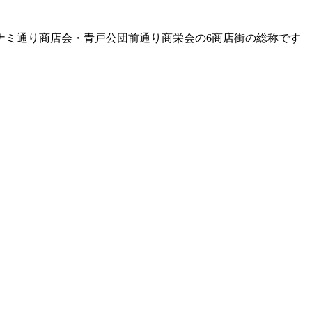
ナミ通り商店会・青戸公団前通り商栄会の6商店街の総称です