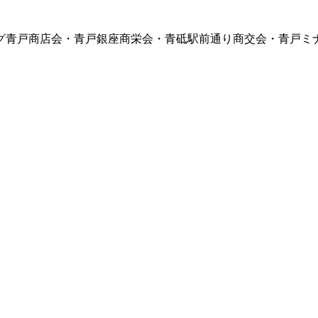
グ青戸商店会・青戸銀座商栄会・青砥駅前通り商交会・青戸ミ